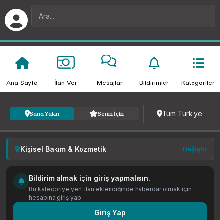
Ana Sayfa
İlan Ver
Mesajlar
Bildirimler
Kategoriler
Kategori
Fiyat
Tarih
Tüm Türkiye
Sana Yakın
Senin İçin
Kişisel Bakım & Kozmetik
Değiştir
Bildirim almak için giriş yapmalısın.
Bu kategoriye yeni ilan eklendiğinde haberdar olmak için
hesabına giriş yap.
Giriş Yap