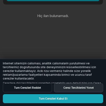
Hiç ilan bulunamadı.
Internet sitemizin calismasi, analitik calismalarin yurutulmesi ve
tercihleriniz dogrultusunda site deneyiminizin kisisellestirilmesi icin
cerezler kullanmaktayiz. Acik riza vermeniz halinde size yonelik
reklam/pazarlama faaliyetleri kapsaminda birinci ve ucuncu taraf
cerezler kullanilacaktir.
Cerezlere dair tercihlerinizi panelden yonetebilir veya detayli bilgi icin
Cerez
Aydinlatma Metni
inceleyebilirsiniz.
Tum Cerezleri Reddet
Cerez Tercihlerimi Yonet
Tum Cerezleri Kabul Et