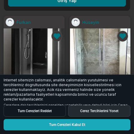
Giriş Yap
Furkan
Hüseyin
Internet sitemizin calismasi, analitik calismalarin yurutulmesi ve
Yeni lüks duş kabini 90x100 cm
Modern cam duş kabini
tercihleriniz dogrultusunda site deneyiminizin kisisellestirilmesi icin
Açıklama
3.500 ₺
cerezler kullanmaktayiz. Acik riza vermeniz halinde size yonelik
reklam/pazarlama faaliyetleri kapsaminda birinci ve ucuncu taraf
Şırnak / Merkez
Osmaniye / Merkez
cerezler kullanilacaktir.
0
0
32
0
0
66
Cerezlere dair tercihlerinizi panelden yonetebilir veya detayli bilgi icin
Cerez
Aydinlatma Metni
inceleyebilirsiniz.
Tum Cerezleri Reddet
Cerez Tercihlerimi Yonet
Tum Cerezleri Kabul Et