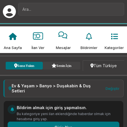
Ana Sayfa
İlan Ver
Mesajlar
Bildirimler
Kategoriler
Kategori
Fiyat
Tarih
Tüm Türkiye
Sana Yakın
Senin İçin
Ev & Yaşam > Banyo > Duşakabin & Duş
Değiştir
Setleri
Bildirim almak için giriş yapmalısın.
Bu kategoriye yeni ilan eklendiğinde haberdar olmak için
hesabına giriş yap.