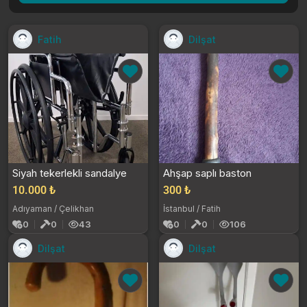
Fatih
Dilşat
Siyah tekerlekli sandalye
Ahşap saplı baston
10.000 ₺
300 ₺
Adıyaman / Çelikhan
İstanbul / Fatih
0
0
43
0
0
106
Dilşat
Dilşat