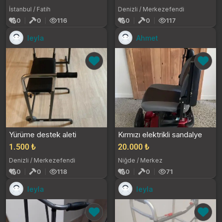
İstanbul / Fatih
Denizli / Merkezefendi
0
0
116
0
0
117
leyla
Ahmet
Yürüme destek aleti
Kırmızı elektrikli sandalye
1.500 ₺
20.000 ₺
Denizli / Merkezefendi
Niğde / Merkez
0
0
118
0
0
71
leyla
leyla