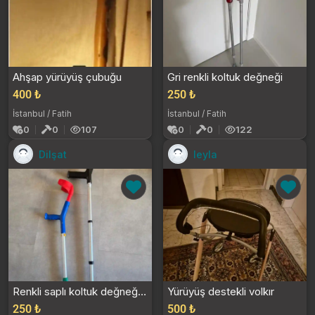
Ahşap yürüyüş çubuğu
Gri renkli koltuk değneği
400 ₺
250 ₺
İstanbul / Fatih
İstanbul / Fatih
0
0
107
0
0
122
Dilşat
leyla
Renkli saplı koltuk değneği seti
Yürüyüş destekli volkır
250 ₺
500 ₺