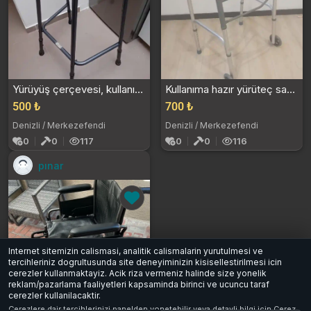
Yürüyüş çerçevesi, kullanıma hazır
Kullanıma hazır yürüteç satılık
500 ₺
700 ₺
Denizli / Merkezefendi
Denizli / Merkezefendi
0
0
117
0
0
116
pınar
Internet sitemizin calismasi, analitik calismalarin yurutulmesi ve
tercihleriniz dogrultusunda site deneyiminizin kisisellestirilmesi icin
cerezler kullanmaktayiz. Acik riza vermeniz halinde size yonelik
reklam/pazarlama faaliyetleri kapsaminda birinci ve ucuncu taraf
cerezler kullanilacaktir.
Siyah tekerlekli sandalye
Cerezlere dair tercihlerinizi panelden yonetebilir veya detayli bilgi icin
Cerez