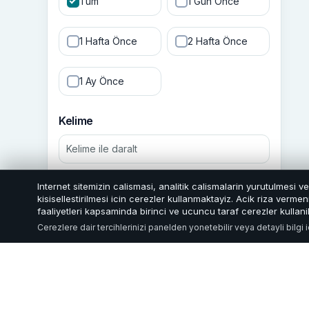
Tüm
1 Gün Önce
1 Hafta Önce
2 Hafta Önce
1 Ay Önce
Kelime
Internet sitemizin calismasi, analitik calismalarin yurutulmesi v
Filtrele
kisisellestirilmesi icin cerezler kullanmaktayiz. Acik riza verm
faaliyetleri kapsaminda birinci ve ucuncu taraf cerezler kullanil
Cerezlere dair tercihlerinizi panelden yonetebilir veya detayli bilgi 