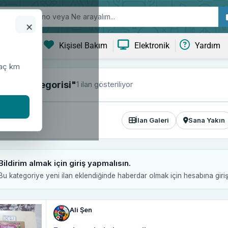
×
ve Yaşam
Kişisel Bakım
Elektronik
Yardım
kaç km
1 ilan gösteriliyor
taplık kategorisi"
İlan Galeri
Sana Yakın
Bildirim almak için giriş yapmalısın.
Bu kategoriye yeni ilan eklendiğinde haberdar olmak için hesabına giri
Ali Şen