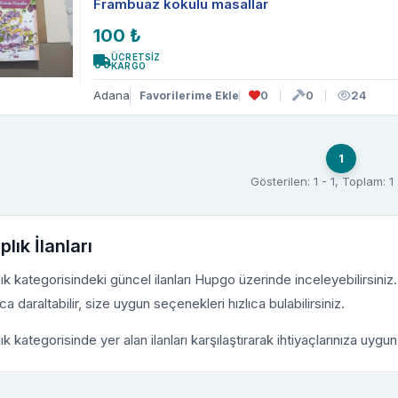
Frambuaz kokulu masallar
100 ₺
ÜCRETSİZ
KARGO
Adana
0
0
24
Favorilerime Ekle
1
Gösterilen: 1 - 1, Toplam: 
plık İlanları
lık kategorisindeki güncel ilanları Hupgo üzerinde inceleyebilirsiniz. F
ca daraltabilir, size uygun seçenekleri hızlıca bulabilirsiniz.
lık kategorisinde yer alan ilanları karşılaştırarak ihtiyaçlarınıza uygu