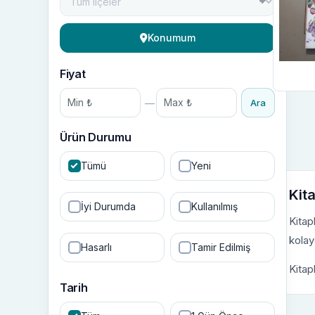
Konumum
Fiyat
—
Ara
Ürün Durumu
Tümü
Yeni
Kita
İyi Durumda
Kullanılmış
Kitap
kolay
Hasarlı
Tamir Edilmiş
Kitap
Tarih