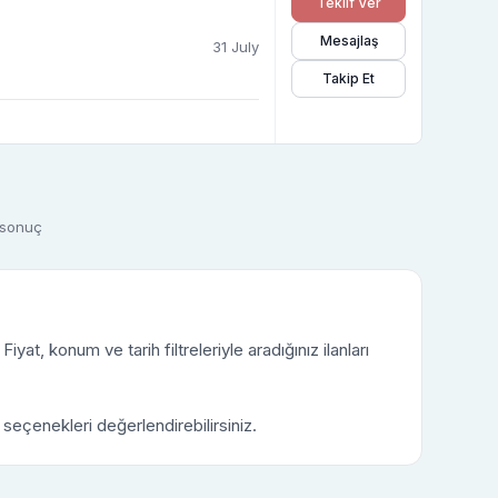
Teklif Ver
Mesajlaş
31 July
Takip Et
1 sonuç
iyat, konum ve tarih filtreleriyle aradığınız ilanları
n seçenekleri değerlendirebilirsiniz.