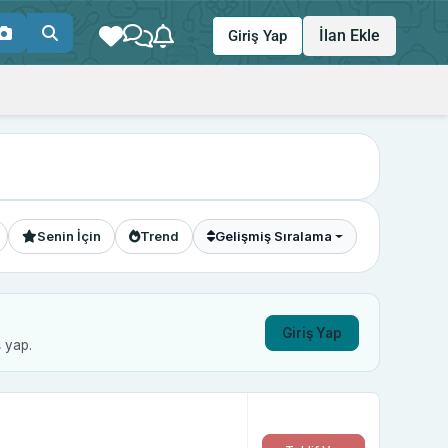
İlan Ekle
Giriş Yap
Senin İçin
Trend
Gelişmiş Sıralama
Giriş Yap
ş yap.