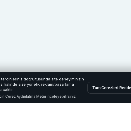
e tercihleriniz dogrultusunda site deneyiminizin
eniz halinde size yonelik reklam/pazarlama
Tum Cerezleri Redde
acaktir.
icin
Cerez Aydinlatma Metni
inceleyebilirsiniz.