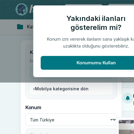
Tüm Türkiye
Yakındaki ilanları
gösterelim mi?
Kategoriler
Giyim & Aksesuar
Ev 
▼
Konum izni vererek ilanların sana yaklaşık 
uzaklıkta olduğunu gösterebiliriz.
"Ki
Kategoriler
Ev & Yaşam
/
Mobilya
/
Kitaplık
Konumumu Kullan
Kitaplık
‹
Mobilya kategorisine dön
Konum