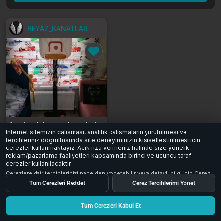
BEYAZ_KANATLAR
Ayarlanabilir çocuk basketbol potası
Internet sitemizin calismasi, analitik calismalarin yurutulmesi ve
1.100 ₺
tercihleriniz dogrultusunda site deneyiminizin kisisellestirilmesi icin
cerezler kullanmaktayiz. Acik riza vermeniz halinde size yonelik
Ankara / Keçiören
reklam/pazarlama faaliyetleri kapsaminda birinci ve ucuncu taraf
0
0
38
cerezler kullanilacaktir.
Cerezlere dair tercihlerinizi panelden yonetebilir veya detayli bilgi icin
Cerez
Aydinlatma Metni
inceleyebilirsiniz.
Tum Cerezleri Reddet
Cerez Tercihlerimi Yonet
Tum Cerezleri Kabul Et