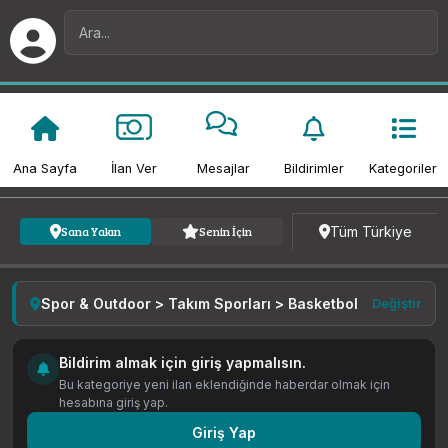
Ana Sayfa
İlan Ver
Mesajlar
Bildirimler
Kategoriler
Kategori
Fiyat
Tarih
Tüm Türkiye
Sana Yakın
Senin İçin
Spor & Outdoor > Takım Sporları > Basketbol
Değiştir
Bildirim almak için giriş yapmalısın.
Bu kategoriye yeni ilan eklendiğinde haberdar olmak için
hesabına giriş yap.
Giriş Yap