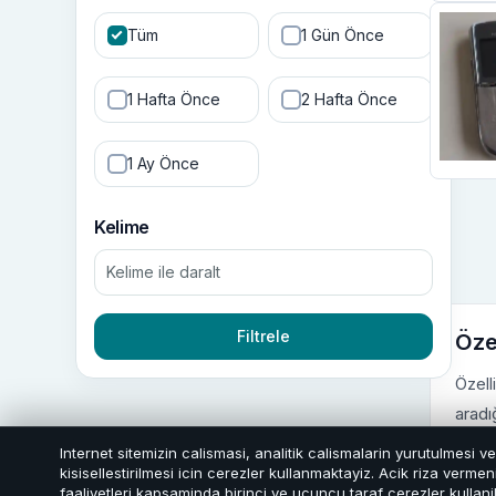
Tüm
1 Gün Önce
1 Hafta Önce
2 Hafta Önce
1 Ay Önce
Kelime
Filtrele
Özel
Özell
aradığ
Internet sitemizin calismasi, analitik calismalarin yurutulmesi v
Özell
kisisellestirilmesi icin cerezler kullanmaktayiz. Acik riza verm
faaliyetleri kapsaminda birinci ve ucuncu taraf cerezler kullanil