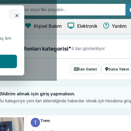
×
ve Yaşam
Kişisel Bakım
Elektronik
Yardım
kaç km
4 ilan gösteriliyor
ellik Telefonları kategorisi"
İlan Galeri
Sana Yakın
Bildirim almak için giriş yapmalısın.
Bu kategoriye yeni ilan eklendiğinde haberdar olmak için hesabına giri
Trem