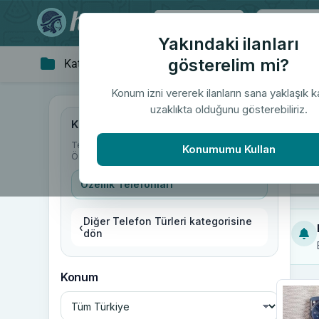
Tüm Türkiye
Yakındaki ilanları
gösterelim mi?
Kategoriler
Giyim & Aksesuar
Ev 
▼
Konum izni vererek ilanların sana yaklaşık 
uzaklıkta olduğunu gösterebiliriz.
"Öz
Kategoriler
Telefon & Aksesuar
/
Diğer Telefon Türleri
/
Konumumu Kullan
Özellik Telefonları
Özellik Telefonları
Diğer Telefon Türleri kategorisine
‹
dön
Konum