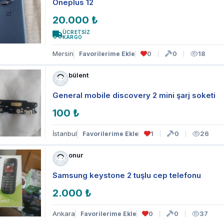
Oneplus 12
20.000 ₺
ÜCRETSİZ
KARGO
Mersin
0
0
18
Favorilerime Ekle
bülent
General mobile discovery 2 mini şarj soketi
100 ₺
İstanbul
1
0
26
Favorilerime Ekle
onur
Samsung keystone 2 tuşlu cep telefonu
2.000 ₺
Ankara
0
0
37
Favorilerime Ekle