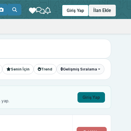
İlan Ekle
Giriş Yap
Senin İçin
Trend
Gelişmiş Sıralama
Giriş Yap
ş yap.