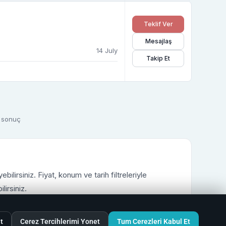
Teklif Ver
Mesajlaş
14 July
Takip Et
4 sonuç
ilirsiniz. Fiyat, konum ve tarih filtreleriyle
lirsiniz.
arınıza uygun seçenekleri değerlendirebilirsiniz.
t
Cerez Tercihlerimi Yonet
Tum Cerezleri Kabul Et