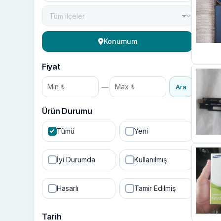
Konumum
Fiyat
—
Ara
Ürün Durumu
Tümü
Yeni
İyi Durumda
Kullanılmış
Hasarlı
Tamir Edilmiş
Tarih