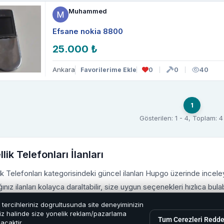
Muhammed
Efsane nokia 8800
25.000 ₺
Ankara
0
0
40
Favorilerime Ekle
1
Gösterilen: 1 - 4, Toplam: 
lik Telefonları İlanları
ik Telefonları kategorisindeki güncel ilanları Hupgo üzerinde inceleyeb
ınız ilanları kolayca daraltabilir, size uygun seçenekleri hızlıca bulabi
e tercihleriniz dogrultusunda site deneyiminizin
ik Telefonları kategorisinde yer alan ilanları karşılaştırarak ihtiyaçl
eniz halinde size yonelik reklam/pazarlama
Tum Cerezleri Redde
acaktir.