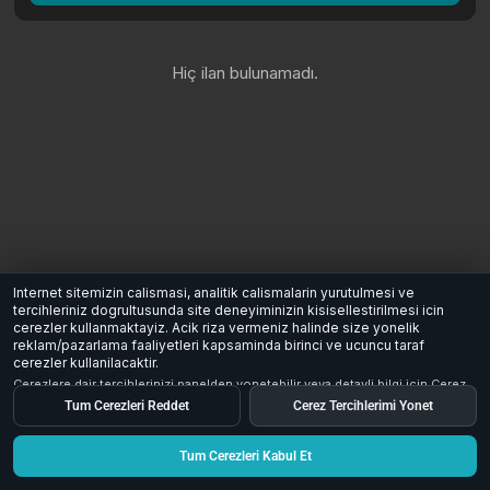
Hiç ilan bulunamadı.
Internet sitemizin calismasi, analitik calismalarin yurutulmesi ve
tercihleriniz dogrultusunda site deneyiminizin kisisellestirilmesi icin
cerezler kullanmaktayiz. Acik riza vermeniz halinde size yonelik
reklam/pazarlama faaliyetleri kapsaminda birinci ve ucuncu taraf
cerezler kullanilacaktir.
Cerezlere dair tercihlerinizi panelden yonetebilir veya detayli bilgi icin
Cerez
Aydinlatma Metni
inceleyebilirsiniz.
Tum Cerezleri Reddet
Cerez Tercihlerimi Yonet
Tum Cerezleri Kabul Et