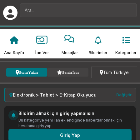
Ana Sayfa
İlan Ver
Mesajlar
Bildirimler
Kategoriler
Kategori
Fiyat
Tarih
Tüm Türkiye
Sana Yakın
Senin İçin
Elektronik > Tablet > E-Kitap Okuyucu
Değiştir
Bildirim almak için giriş yapmalısın.
Bu kategoriye yeni ilan eklendiğinde haberdar olmak için
hesabına giriş yap.
Giriş Yap