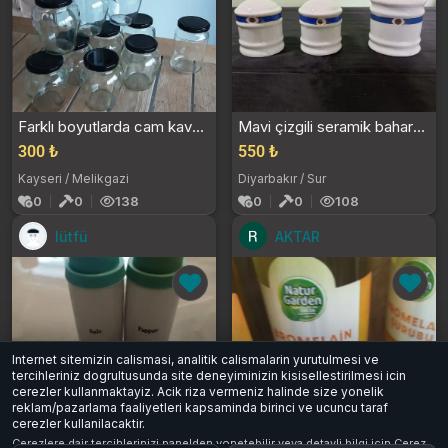
Farklı boyutlarda cam kavanoz seti
Mavi çizgili seramik baharatlık seti
300 ₺
550 ₺
Kayseri / Melikgazi
Diyarbakır / Sur
0
0
138
0
0
108
lütfü
AKTAR
Internet sitemizin calismasi, analitik calismalarin yurutulmesi ve
tercihleriniz dogrultusunda site deneyiminizin kisisellestirilmesi icin
cerezler kullanmaktayiz. Acik riza vermeniz halinde size yonelik
reklam/pazarlama faaliyetleri kapsaminda birinci ve ucuncu taraf
cerezler kullanilacaktir.
Ikili porselen baharatlık
Natur garden bromelain şurubu
Cerezlere dair tercihlerinizi panelden yonetebilir veya detayli bilgi icin
Cerez