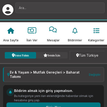
Ana Sayfa
İlan Ver
Mesajlar
Bildirimler
Kategoriler
Kategori
Fiyat
Tarih
Tüm Türkiye
Sana Yakın
Senin İçin
Ev & Yaşam > Mutfak Gereçleri > Baharat
Değiştir
Takımı
Bildirim almak için giriş yapmalısın.
Bu kategoriye yeni ilan eklendiğinde haberdar olmak için
hesabına giriş yap.