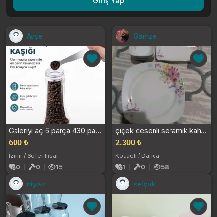
Giriş Yap
Ayşe
Gamze
Galeriyi aç 6 parça 430 paslanmaz çelik ölçü kaşığ...
çiçek desenli seramik kahvaltı ve pasta takimı
600 ₺
2.300 ₺
İzmir / Seferihisar
Kocaeli / Darıca
0
0
15
1
0
58
niyazi
selçuk