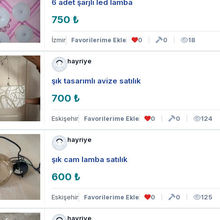
6 adet şarjlı led lamba
750 ₺
İzmir
0
0
18
Favorilerime Ekle
hayriye
şık tasarımlı avize satılık
700 ₺
Eskişehir
0
0
124
Favorilerime Ekle
hayriye
şık cam lamba satılık
600 ₺
Eskişehir
0
0
125
Favorilerime Ekle
hayriye