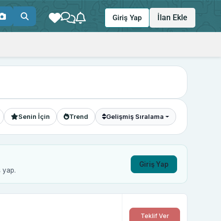
İlan Ekle
Giriş Yap
Senin İçin
Trend
Gelişmiş Sıralama
Giriş Yap
ş yap.
Teklif Ver