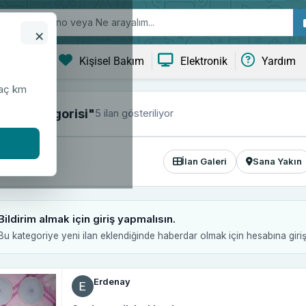
×
ve Yaşam
Kişisel Bakım
Elektronik
Yardım
kaç km
5 ilan gösteriliyor
pul kategorisi"
İlan Galeri
Sana Yakın
Bildirim almak için giriş yapmalısın.
Bu kategoriye yeni ilan eklendiğinde haberdar olmak için hesabına giri
Erdenay