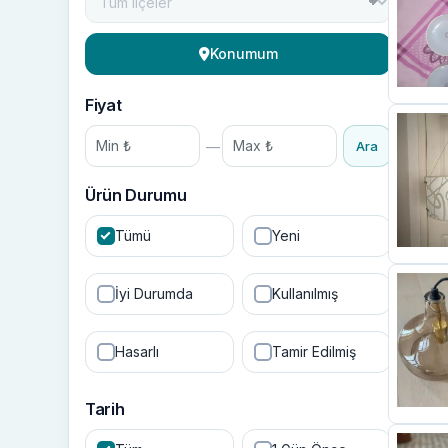
Konumum
Fiyat
—
Ara
Ürün Durumu
Tümü
Yeni
İyi Durumda
Kullanılmış
Hasarlı
Tamir Edilmiş
Tarih