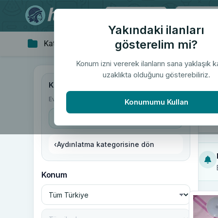
Tüm Türkiye
Yakındaki ilanları
gösterelim mi?
Kategoriler
Giyim & Aksesuar
Ev 
▼
Konum izni vererek ilanların sana yaklaşık 
uzaklıkta olduğunu gösterebiliriz.
"Am
Kategoriler
Ev & Yaşam
/
Aydınlatma
/
Ampul
Konumumu Kullan
Ampul
‹
Aydınlatma kategorisine dön
Konum