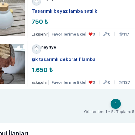
Tasarımlı beyaz lamba satılık
750 ₺
Eskişehir
0
0
117
Favorilerime Ekle
hayriye
şık tasarımlı dekoratif lamba
1.650 ₺
Eskişehir
0
0
137
Favorilerime Ekle
1
Gösterilen: 1 - 5, Toplam: 
ul İlanları