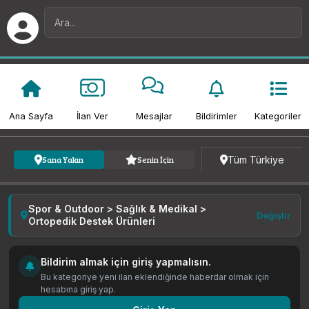
Ana Sayfa
İlan Ver
Mesajlar
Bildirimler
Kategoriler
Kategori
Fiyat
Tarih
Tüm Türkiye
Sana Yakın
Senin İçin
Spor & Outdoor > Sağlık & Medikal >
Değiştir
Ortopedik Destek Ürünleri
Bildirim almak için giriş yapmalısın.
Bu kategoriye yeni ilan eklendiğinde haberdar olmak için
hesabına giriş yap.