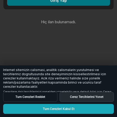
Giriş Yap
Hiç ilan bulunamadı.
Internet sitemizin calismasi, analitik calismalarin yurutulmesi ve
tercihleriniz dogrultusunda site deneyiminizin kisisellestirilmesi icin
cerezler kullanmaktayiz. Acik riza vermeniz halinde size yonelik
reklam/pazarlama faaliyetleri kapsaminda birinci ve ucuncu taraf
cerezler kullanilacaktir.
Cerezlere dair tercihlerinizi panelden yonetebilir veya detayli bilgi icin
Cerez
Aydinlatma Metni
inceleyebilirsiniz.
Tum Cerezleri Reddet
Cerez Tercihlerimi Yonet
Tum Cerezleri Kabul Et