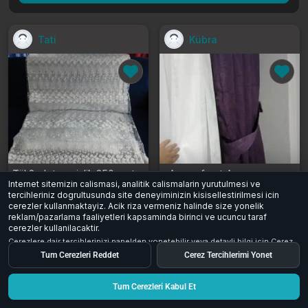
Tati
Kübra
Tül 2adet genişlik 250sm tanesinin
şık mor fon takımı
Internet sitemizin calismasi, analitik calismalarin yurutulmesi ve
1.500 ₺
4.500 ₺
tercihleriniz dogrultusunda site deneyiminizin kisisellestirilmesi icin
cerezler kullanmaktayiz. Acik riza vermeniz halinde size yonelik
İstanbul
İstanbul
reklam/pazarlama faaliyetleri kapsaminda birinci ve ucuncu taraf
0
0
8
0
0
28
cerezler kullanilacaktir.
Cerezlere dair tercihlerinizi panelden yonetebilir veya detayli bilgi icin
Cerez
Aydinlatma Metni
inceleyebilirsiniz.
Tum Cerezleri Reddet
Cerez Tercihlerimi Yonet
Tum Cerezleri Kabul Et