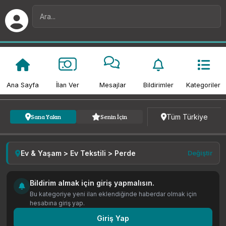
Ana Sayfa
İlan Ver
Mesajlar
Bildirimler
Kategoriler
Kategori
Fiyat
Tarih
Tüm Türkiye
Sana Yakın
Senin İçin
Ev & Yaşam > Ev Tekstili > Perde
Değiştir
Bildirim almak için giriş yapmalısın.
Bu kategoriye yeni ilan eklendiğinde haberdar olmak için
hesabına giriş yap.
Giriş Yap