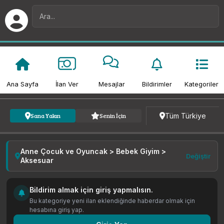
Ana Sayfa
İlan Ver
Mesajlar
Bildirimler
Kategoriler
Kategori
Fiyat
Tarih
Tüm Türkiye
Sana Yakın
Senin İçin
Anne Çocuk ve Oyuncak > Bebek Giyim >
Değiştir
Aksesuar
Bildirim almak için giriş yapmalısın.
Bu kategoriye yeni ilan eklendiğinde haberdar olmak için
hesabına giriş yap.