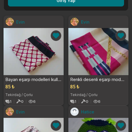
Giriş Yap
Evin
Evin
Bayan eşarp modelleri kullanıldı
Renkli desenli eşarp modelleri
85 ₺
85 ₺
Tekirdağ / Çorlu
Tekirdağ / Çorlu
1
0
6
1
0
6
Evin
Hatice