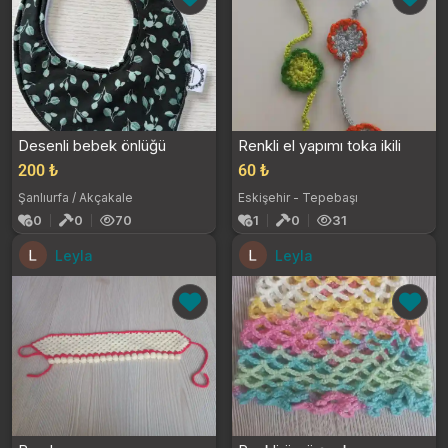
Desenli bebek önlüğü
Renkli el yapımı toka ikili
200 ₺
60 ₺
Şanlıurfa / Akçakale
Eskişehir - Tepebaşı
0
0
70
1
0
31
Leyla
Leyla