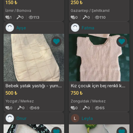
150 ₺
250 ₺
İzmir / Bornova
Gaziantep / Şehitkamil
1
0
113
0
0
110
Ayşe
Fatma
Bebek yatak yastığı - yumuşak ve rahat
Kız çocuk i̇çin bej renkli kazak ve şapka takımı
500 ₺
750 ₺
Yozgat / Merkez
Zonguldak / Merkez
0
0
69
0
0
65
Onur
Leyla