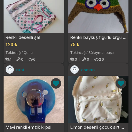
Renkli desenli şal
Renkli baykuş figürlü örgü şapka
120 ₺
75 ₺
Tekirdağ / Çorlu
Tekirdağ / Süleymanpaşa
1
0
6
0
0
26
ruhi
osman
Mavi renkli emzik klipsi
Limon desenli çocuk sırt çantası