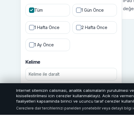
iPad 
değer
Tüm
1 Gün Önce
1 Hafta Önce
2 Hafta Önce
1 Ay Önce
Kelime
Internet sitemizin calismasi, analitik calismalarin yurutulmesi v
Filtrele
kisisellestirilmesi icin cerezler kullanmaktayiz. Acik riza verm
faaliyetleri kapsaminda birinci ve ucuncu taraf cerezler kullanil
Cerezlere dair tercihlerinizi panelden yonetebilir veya detayli bilgi 