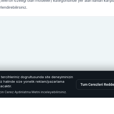
(telefon özelliği olan modeller) kategorisinde yer alan ilanları karşı
lendirebilirsiniz.
e tercihleriniz dogrultusunda site deneyiminizin
eniz halinde size yonelik reklam/pazarlama
Tum Cerezleri Redde
acaktir.
icin
Cerez Aydinlatma Metni
inceleyebilirsiniz.