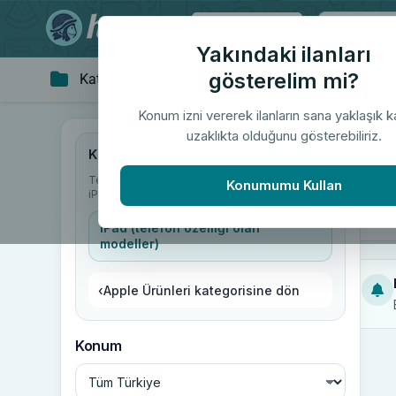
Tüm Türkiye
Yakındaki ilanları
gösterelim mi?
Kategoriler
Giyim & Aksesuar
Ev 
▼
Konum izni vererek ilanların sana yaklaşık 
uzaklıkta olduğunu gösterebiliriz.
"iP
Kategoriler
Telefon & Aksesuar
/
Apple Ürünleri
/
Konumumu Kullan
iPad (telefon özelliği olan modeller)
iPad (telefon özelliği olan
modeller)
‹
Apple Ürünleri kategorisine dön
Konum