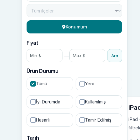
Konumum
Fiyat
—
Ara
Ürün Durumu
Tümü
Yeni
İyi Durumda
Kullanılmış
iPad
iPad 
Hasarlı
Tamir Edilmiş
filtre
Tarih