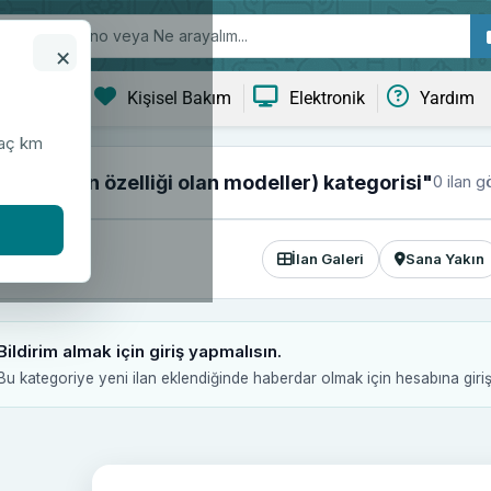
×
ve Yaşam
Kişisel Bakım
Elektronik
Yardım
kaç km
0 ilan g
ad (telefon özelliği olan modeller) kategorisi"
İlan Galeri
Sana Yakın
Bildirim almak için giriş yapmalısın.
Bu kategoriye yeni ilan eklendiğinde haberdar olmak için hesabına giri