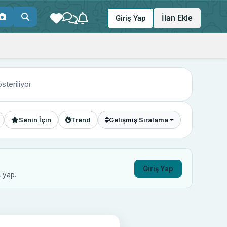
İlan Ekle
Giriş Yap
österiliyor
Senin İçin
Trend
Gelişmiş Sıralama
Giriş Yap
ş yap.