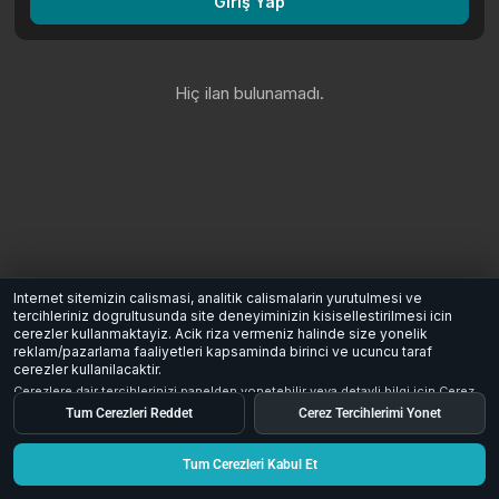
Giriş Yap
Hiç ilan bulunamadı.
Internet sitemizin calismasi, analitik calismalarin yurutulmesi ve
tercihleriniz dogrultusunda site deneyiminizin kisisellestirilmesi icin
cerezler kullanmaktayiz. Acik riza vermeniz halinde size yonelik
reklam/pazarlama faaliyetleri kapsaminda birinci ve ucuncu taraf
cerezler kullanilacaktir.
Cerezlere dair tercihlerinizi panelden yonetebilir veya detayli bilgi icin
Cerez
Aydinlatma Metni
inceleyebilirsiniz.
Tum Cerezleri Reddet
Cerez Tercihlerimi Yonet
Tum Cerezleri Kabul Et