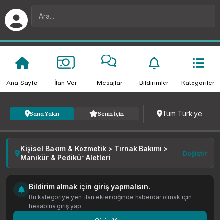
Ana Sayfa
İlan Ver
Mesajlar
Bildirimler
Kategoriler
Kategori
Fiyat
Tarih
Tüm Türkiye
Sana Yakın
Senin İçin
Kişisel Bakım & Kozmetik > Tırnak Bakımı >
Değiştir
Manikür & Pedikür Aletleri
Bildirim almak için giriş yapmalısın.
Bu kategoriye yeni ilan eklendiğinde haberdar olmak için
hesabına giriş yap.