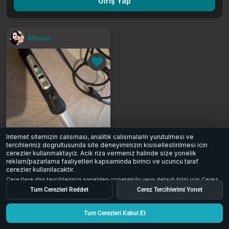
Giriş Yap
Merve
Internet sitemizin calismasi, analitik calismalarin yurutulmesi ve
Braun satin hair 7 saç maşası
tercihleriniz dogrultusunda site deneyiminizin kisisellestirilmesi icin
2.250 ₺
cerezler kullanmaktayiz. Acik riza vermeniz halinde size yonelik
reklam/pazarlama faaliyetleri kapsaminda birinci ve ucuncu taraf
İstanbul
cerezler kullanilacaktir.
2
0
76
Cerezlere dair tercihlerinizi panelden yonetebilir veya detayli bilgi icin
Cerez
Aydinlatma Metni
inceleyebilirsiniz.
Tum Cerezleri Reddet
Cerez Tercihlerimi Yonet
Tum Cerezleri Kabul Et