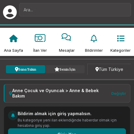
Ana Sayfa
İlan Ver
Mesajlar
Bildirimler
Kategoriler
Kategori
Fiyat
Tarih
Tüm Türkiye
Sana Yakın
Senin İçin
Anne Çocuk ve Oyuncak > Anne & Bebek
Değiştir
Bakım
Bildirim almak için giriş yapmalısın.
Bu kategoriye yeni ilan eklendiğinde haberdar olmak için
hesabına giriş yap.