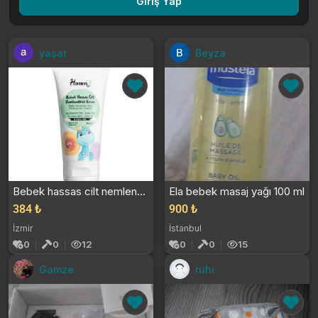
Giriş Yap
yaşar
Beyza
Bebek hassas cilt nemlendirici krem 40ml
Ela bebek masaj yağı 100 ml
384 ₺
900 ₺
İzmir
İstanbul
0
0
12
0
0
15
Gamze
ruhi