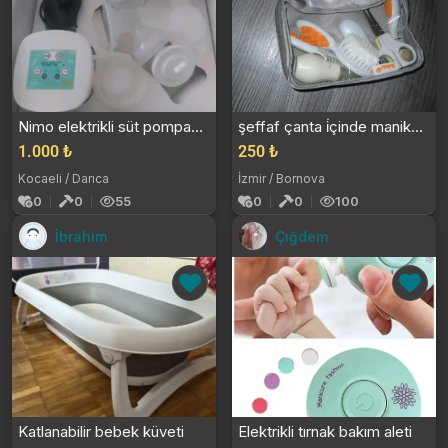
Nimo elektrikli süt pompası seti
şeffaf çanta i̇çinde manikür seti
1.000 ₺
250 ₺
Kocaeli / Darıca
İzmir / Bornova
0
0
55
0
0
100
İbrahim
Çığdem
Katlanabilir bebek küveti
Elektrikli tırnak bakım aleti