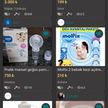
3.000 ₺
199 ₺
Niğde / Ulukışla
İzmir
0
0
68
1
0
22
Gül
hilal
Pratik manuel göğüs pompası
Molfix 2 bebek bezi açılmıö paket elimde 70 adet k...
750 ₺
210 ₺
Antalya
Ankara
0
0
76
0
0
43
hilal
Zahide