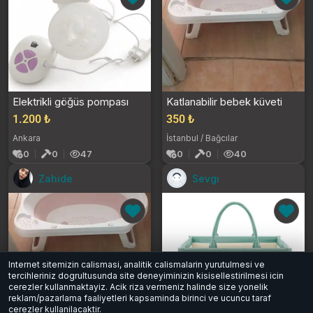
Elektrikli göğüs pompası
Katlanabilir bebek küveti
1.200 ₺
350 ₺
Ankara
İstanbul / Bağcılar
0
0
47
0
0
40
Zahide
Sevgi
Internet sitemizin calismasi, analitik calismalarin yurutulmesi ve
tercihleriniz dogrultusunda site deneyiminizin kisisellestirilmesi icin
cerezler kullanmaktayiz. Acik riza vermeniz halinde size yonelik
reklam/pazarlama faaliyetleri kapsaminda birinci ve ucuncu taraf
cerezler kullanilacaktir.