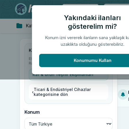
Tüm Türkiye
Yakındaki ilanları
gösterelim mi?
Kategoriler
Giyim & Aksesuar
Ev 
▼
Konum izni vererek ilanların sana yaklaşık 
uzaklıkta olduğunu gösterebiliriz.
"Ra
Kategoriler
Elektronik
/
Ticari & Endüstriyel Cihazlar
/
Konumumu Kullan
Raf & Ürün Teşhir Ekipmanları
Raf & Ürün Teşhir Ekipmanları
Ticari & Endüstriyel Cihazlar
‹
kategorisine dön
Konum