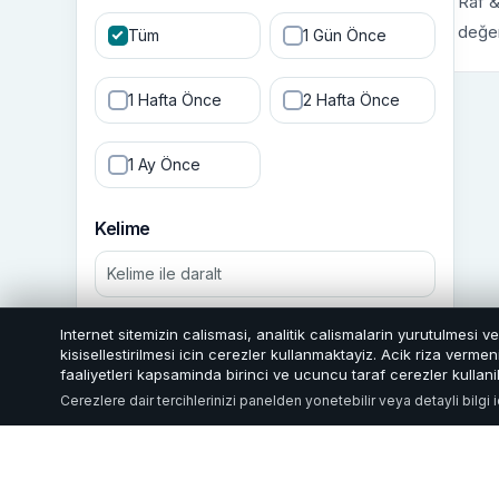
Raf &
değer
Tüm
1 Gün Önce
1 Hafta Önce
2 Hafta Önce
1 Ay Önce
Kelime
Internet sitemizin calismasi, analitik calismalarin yurutulmesi v
Filtrele
kisisellestirilmesi icin cerezler kullanmaktayiz. Acik riza verm
faaliyetleri kapsaminda birinci ve ucuncu taraf cerezler kullanil
Cerezlere dair tercihlerinizi panelden yonetebilir veya detayli bilgi 