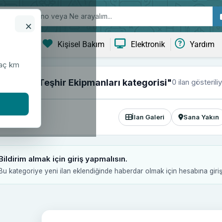
×
ve Yaşam
Kişisel Bakım
Elektronik
Yardım
kaç km
0 ilan gösterili
f & Ürün Teşhir Ekipmanları kategorisi"
İlan Galeri
Sana Yakın
Bildirim almak için giriş yapmalısın.
Bu kategoriye yeni ilan eklendiğinde haberdar olmak için hesabına giri