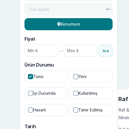
Konumum
Fiyat
—
Ara
Ürün Durumu
Tümü
Yeni
İyi Durumda
Kullanılmış
Raf
Raf &
Hasarlı
Tamir Edilmiş
filtre
Tarih