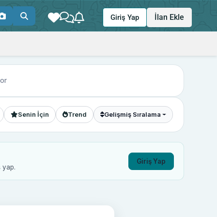
İlan Ekle
Giriş Yap
yor
Senin İçin
Trend
Gelişmiş Sıralama
Giriş Yap
ş yap.