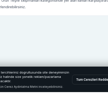
 Ürün Teşhir Ekipmanları kategorisinde yer alan ilanları karşılaştıra
lendirebilirsiniz.
e tercihleriniz dogrultusunda site deneyiminizin
eniz halinde size yonelik reklam/pazarlama
Tum Cerezleri Redde
acaktir.
icin
Cerez Aydinlatma Metni
inceleyebilirsiniz.