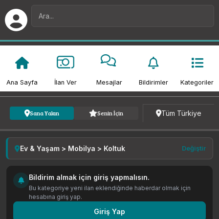
Ana Sayfa
İlan Ver
Mesajlar
Bildirimler
Kategoriler
Kategori
Fiyat
Tarih
Tüm Türkiye
Sana Yakın
Senin İçin
Ev & Yaşam > Mobilya > Koltuk
Değiştir
Bildirim almak için giriş yapmalısın.
Bu kategoriye yeni ilan eklendiğinde haberdar olmak için
hesabına giriş yap.
Giriş Yap