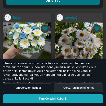
Giriş Yap
Büşra
sevdağ
Internet sitemizin calismasi, analitik calismalarin yurutulmesi ve
Beyaz ve mavi yapay çiçek aranjmanı
Beyaz papatya çiçek buketi
tercihleriniz dogrultusunda site deneyiminizin kisisellestirilmesi icin
400 ₺
110 ₺
cerezler kullanmaktayiz. Acik riza vermeniz halinde size yonelik
reklam/pazarlama faaliyetleri kapsaminda birinci ve ucuncu taraf
Burdur / Altınyayla
Kocaeli
cerezler kullanilacaktir.
0
0
21
2
0
36
Cerezlere dair tercihlerinizi panelden yonetebilir veya detayli bilgi icin
Cerez
Aydinlatma Metni
inceleyebilirsiniz.
Tum Cerezleri Reddet
Cerez Tercihlerimi Yonet
Tum Cerezleri Kabul Et