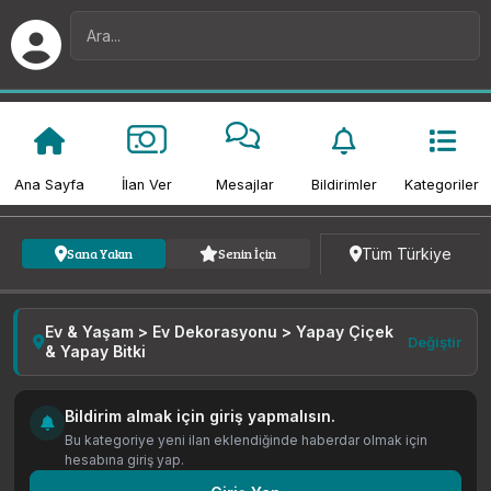
Ana Sayfa
İlan Ver
Mesajlar
Bildirimler
Kategoriler
Kategori
Fiyat
Tarih
Tüm Türkiye
Sana Yakın
Senin İçin
Ev & Yaşam > Ev Dekorasyonu > Yapay Çiçek
Değiştir
& Yapay Bitki
Bildirim almak için giriş yapmalısın.
Bu kategoriye yeni ilan eklendiğinde haberdar olmak için
hesabına giriş yap.