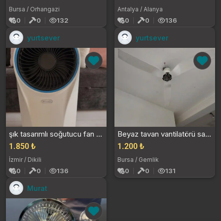
Bursa / Orhangazi
Antalya / Alanya
0
0
132
0
0
136
yurtsever
yurtsever
şık tasarımlı soğutucu fan satılık
Beyaz tavan vantilatörü satılık
1.850 ₺
1.200 ₺
İzmir / Dikili
Bursa / Gemlik
0
0
136
0
0
131
Murat