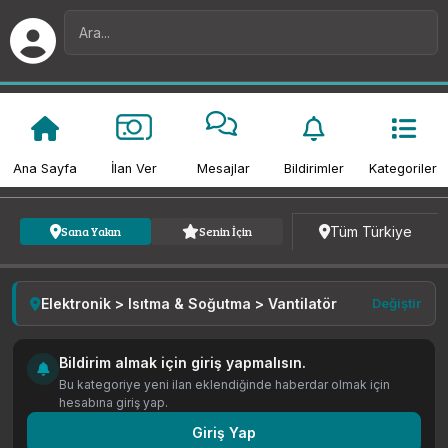
Ana Sayfa
İlan Ver
Mesajlar
Bildirimler
Kategoriler
Kategori
Fiyat
Tarih
Tüm Türkiye
Sana Yakın
Senin İçin
Elektronik > Isıtma & Soğutma > Vantilatör
Değiştir
Bildirim almak için giriş yapmalısın.
Bu kategoriye yeni ilan eklendiğinde haberdar olmak için
hesabına giriş yap.
Giriş Yap