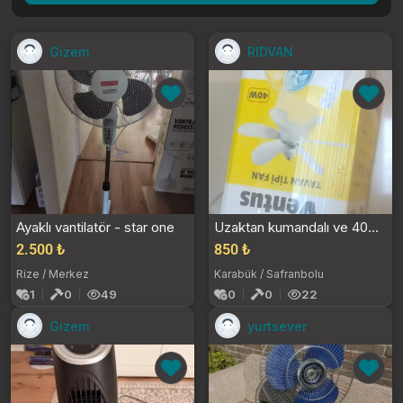
Gizem
RIDVAN
Ayaklı vantilatör - star one
Uzaktan kumandalı ve 40w gücünde çalışan beyaz ren...
2.500 ₺
850 ₺
Rize / Merkez
Karabük / Safranbolu
1
0
49
0
0
22
Gizem
yurtsever