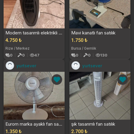
Modern tasarımlı elektrikli fan
Mavi kanatlı fan satılık
4.750 ₺
1.750 ₺
Rize / Merkez
Bursa / Gemlik
0
0
47
0
0
130
yurtsever
yurtsever
Eurom marka ayaklı fan satılık
şık tasarımlı fan satılık
1.350 ₺
2.700 ₺