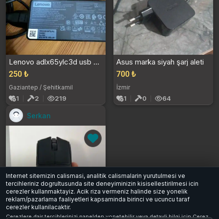
Lenovo adlx65ylc3d usb c 65w ac adapter
Asus marka siyah şarj aleti
250 ₺
700 ₺
Gaziantep / Şehitkamil
İzmir
1
2
219
1
0
64
Serkan
Internet sitemizin calismasi, analitik calismalarin yurutulmesi ve
tercihleriniz dogrultusunda site deneyiminizin kisisellestirilmesi icin
cerezler kullanmaktayiz. Acik riza vermeniz halinde size yonelik
reklam/pazarlama faaliyetleri kapsaminda birinci ve ucuncu taraf
cerezler kullanilacaktir.
Siyah kablosuz fare
Cerezlere dair tercihlerinizi panelden yonetebilir veya detayli bilgi icin
Cerez