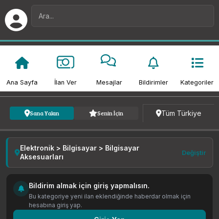
Ana Sayfa
İlan Ver
Mesajlar
Bildirimler
Kategoriler
Kategori
Fiyat
Tarih
Tüm Türkiye
Sana Yakın
Senin İçin
Elektronik > Bilgisayar > Bilgisayar
Değiştir
Aksesuarları
Bildirim almak için giriş yapmalısın.
Bu kategoriye yeni ilan eklendiğinde haberdar olmak için
hesabına giriş yap.