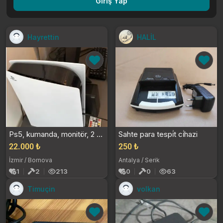
Giriş Yap
Hayrettin
HALİL
Ps5, kumanda, monitör, 2 hoparlör, klavye ve fare
Sahte para tespi̇t ci̇hazi
22.000 ₺
250 ₺
İzmir / Bornova
Antalya / Serik
1
2
213
0
0
63
Timuçin
volkan