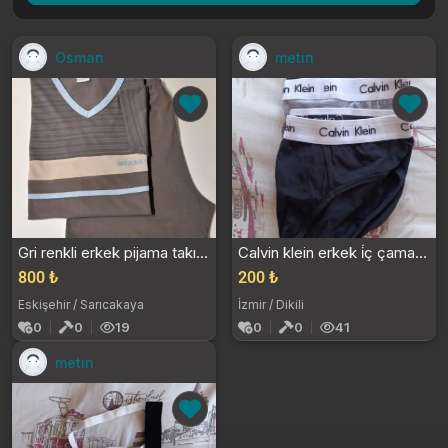
Osman
metin
Gri renkli erkek pijama takımı
Calvin klein erkek i̇ç çamaşırı 3'lü paket
800 ₺
200 ₺
Eskişehir / Sarıcakaya
İzmir / Dikili
0
0
19
0
0
41
metin