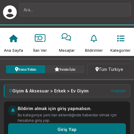
Ana Sayfa
İlan Ver
Mesajlar
Bildirimler
Kategoriler
Kategori
Fiyat
Tarih
Tüm Türkiye
Sana Yakın
Senin İçin
Giyim & Aksesuar > Erkek > Ev Giyim
Değiştir
Bildirim almak için giriş yapmalısın.
Bu kategoriye yeni ilan eklendiğinde haberdar olmak için
hesabına giriş yap.
Giriş Yap