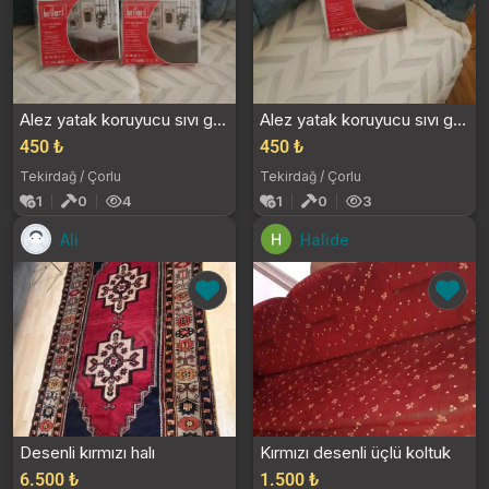
Alez yatak koruyucu sıvı geçirmez tek kişilik last...
Alez yatak koruyucu sıvı geçirmez lastikli beyaz r...
450 ₺
450 ₺
Tekirdağ / Çorlu
Tekirdağ / Çorlu
1
0
4
1
0
3
Ali
Halide
Desenli kırmızı halı
Kırmızı desenli üçlü koltuk
6.500 ₺
1.500 ₺