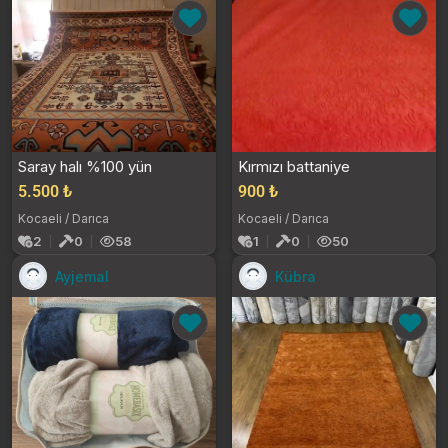
Saray halı %100 yün
Kırmızı battaniye
5.500 ₺
900 ₺
Kocaeli / Darıca
Kocaeli / Darıca
2
0
58
1
0
50
Ayjemal
Kübra