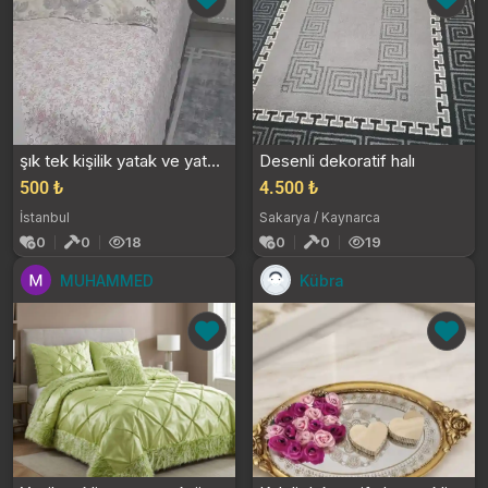
şık tek kişilik yatak ve yatak örtüsü
Desenli dekoratif halı
500 ₺
4.500 ₺
İstanbul
Sakarya / Kaynarca
0
0
18
0
0
19
MUHAMMED
Kübra