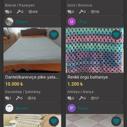
Bilecik / Pazaryeri
İzmir / Bornova
0
0
49
0
0
19
Dilara
Ufuk
Dantel/kaneviçe pike yatak örtüsü
Renkli örgü battaniye
10.000 ₺
1.200 ₺
Gaziantep / Şahinbey
Antalya / Alanya
1
0
15
0
0
17
Kerem
Pınar