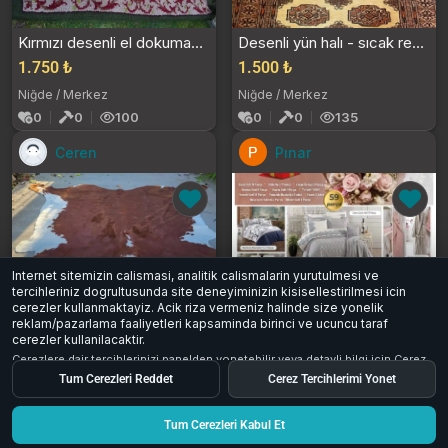
Kırmızı desenli el dokuması halı
Desenli yün halı - sıcak renkler
1.750 ₺
1.500 ₺
Niğde / Merkez
Niğde / Merkez
0
0
100
0
0
135
Ceren
Pınar
Internet sitemizin calismasi, analitik calismalarin yurutulmesi ve
tercihleriniz dogrultusunda site deneyiminizin kisisellestirilmesi icin
cerezler kullanmaktayiz. Acik riza vermeniz halinde size yonelik
reklam/pazarlama faaliyetleri kapsaminda birinci ve ucuncu taraf
cerezler kullanilacaktir.
Kahverengi beyaz deri halı
Golden home full ceyi̇z seti̇
Cerezlere dair tercihlerinizi panelden yonetebilir veya detayli bilgi icin
Cerez
6.500 ₺
19.500 ₺
Aydinlatma Metni
inceleyebilirsiniz.
Tum Cerezleri Reddet
Cerez Tercihlerimi Yonet
Adıyaman
Tüm Türkiye
0
0
78
1
0
45
Tum Cerezleri Kabul Et