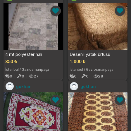
4 mt polyester halı
Desenli yatak örtüsü
850 ₺
1.000 ₺
İstanbul / Gaziosmanpaşa
İstanbul / Gaziosmanpaşa
0
0
27
0
0
28
gökhan
gökhan