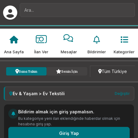
Ana Sayfa
İlan Ver
Mesajlar
Bildirimler
Kategoriler
Kategori
Fiyat
Tarih
Tüm Türkiye
Sana Yakın
Senin İçin
Ev & Yaşam > Ev Tekstili
Değiştir
Bildirim almak için giriş yapmalısın.
Bu kategoriye yeni ilan eklendiğinde haberdar olmak için
hesabına giriş yap.
Giriş Yap