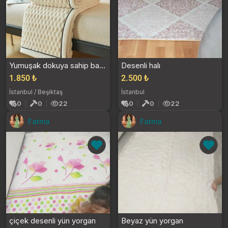
Yumuşak dokuya sahip battaniye
Desenli halı
1.850 ₺
2.500 ₺
İstanbul / Beşiktaş
İstanbul
0
0
22
0
0
22
Fatma
Fatma
çiçek desenli yün yorgan
Beyaz yün yorgan