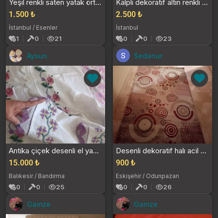
Yeşil renkli saten yatak örtüsü takımı
Kalpli dekoratif altın renkli söz-nişan tepsisi
1.500 ₺
2.500 ₺
İstanbul / Esenler
İstanbul
1
0
21
0
0
23
Aysun
Sedanur
Antika çiçek desenli el yapımı kanaviçe 80 yıllık...
Desenli dekoratif halı acil satılık
15.000 ₺
900 ₺
Balıkesir / Bandırma
Eskişehir / Odunpazarı
0
0
25
0
0
26
Gamze
Gamze