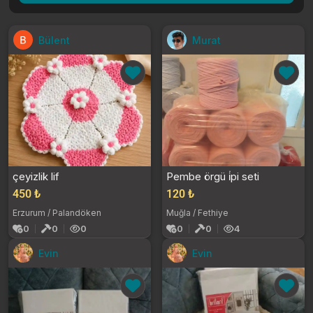
Bülent
Murat
çeyizlik lif
Pembe örgü i̇pi seti
450 ₺
120 ₺
Erzurum / Palandöken
Muğla / Fethiye
0
0
0
0
0
4
Evin
Evin