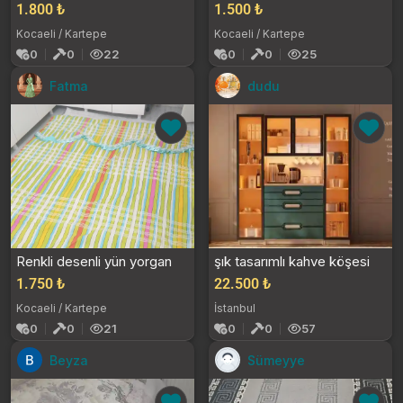
1.800 ₺
1.500 ₺
Kocaeli / Kartepe
Kocaeli / Kartepe
0
0
22
0
0
25
Fatma
dudu
Renkli desenli yün yorgan
şık tasarımlı kahve köşesi
1.750 ₺
22.500 ₺
Kocaeli / Kartepe
İstanbul
0
0
21
0
0
57
Beyza
Sümeyye