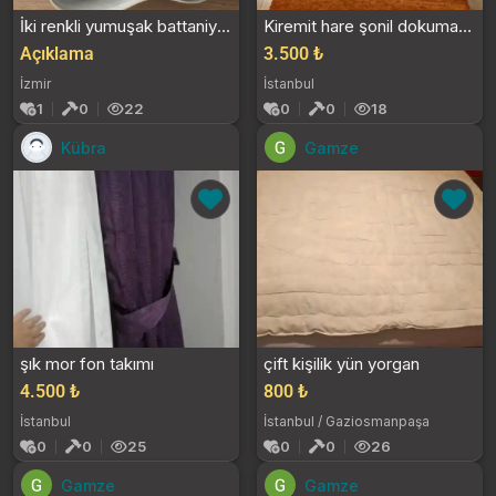
İki renkli yumuşak battaniye bej ve lacivert 130×...
Kiremit hare şonil dokuma halı
Açıklama
3.500 ₺
İzmir
İstanbul
1
0
22
0
0
18
Kübra
Gamze
şık mor fon takımı
çift kişilik yün yorgan
4.500 ₺
800 ₺
İstanbul
İstanbul / Gaziosmanpaşa
0
0
25
0
0
26
Gamze
Gamze