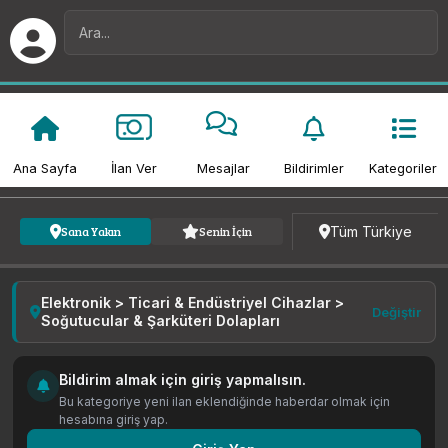
Ana Sayfa
İlan Ver
Mesajlar
Bildirimler
Kategoriler
Kategori
Fiyat
Tarih
Tüm Türkiye
Sana Yakın
Senin İçin
Elektronik > Ticari & Endüstriyel Cihazlar >
Değiştir
Soğutucular & Şarküteri Dolapları
Bildirim almak için giriş yapmalısın.
Bu kategoriye yeni ilan eklendiğinde haberdar olmak için
hesabına giriş yap.