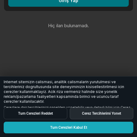
Giriş Yap
Hiç ilan bulunamadı.
Internet sitemizin calismasi, analitik calismalarin yurutulmesi ve
tercihleriniz dogrultusunda site deneyiminizin kisisellestirilmesi icin
cerezler kullanmaktayiz. Acik riza vermeniz halinde size yonelik
reklam/pazarlama faaliyetleri kapsaminda birinci ve ucuncu taraf
cerezler kullanilacaktir.
Cerezlere dair tercihlerinizi panelden yonetebilir veya detayli bilgi icin
Cerez
Aydinlatma Metni
inceleyebilirsiniz.
Tum Cerezleri Reddet
Cerez Tercihlerimi Yonet
Tum Cerezleri Kabul Et