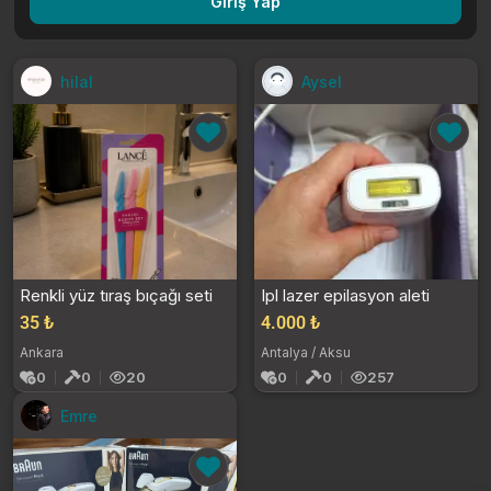
Giriş Yap
hilal
Aysel
Renkli yüz tıraş bıçağı seti
Ipl lazer epilasyon aleti
35 ₺
4.000 ₺
Ankara
Antalya / Aksu
0
0
20
0
0
257
Emre