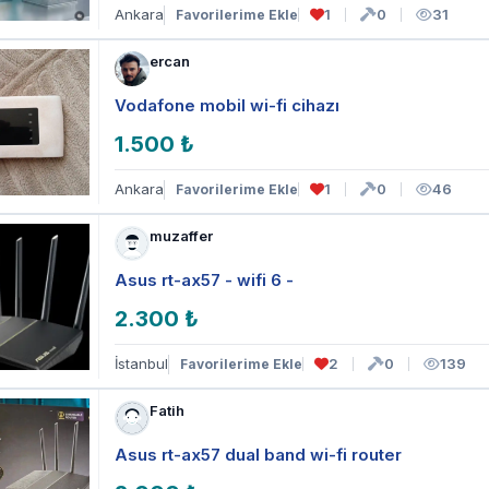
Ankara
1
0
31
Favorilerime Ekle
ercan
Vodafone mobil wi-fi cihazı
1.500 ₺
Ankara
1
0
46
Favorilerime Ekle
muzaffer
Asus rt-ax57 - wifi 6 -
2.300 ₺
İstanbul
2
0
139
Favorilerime Ekle
Fatih
Asus rt-ax57 dual band wi-fi router