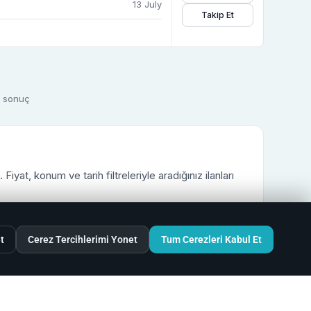
13 July
Takip Et
11 sonuç
yat, konum ve tarih filtreleriyle aradığınız ilanları
n seçenekleri değerlendirebilirsiniz.
t
Cerez Tercihlerimi Yonet
Tum Cerezleri Kabul Et