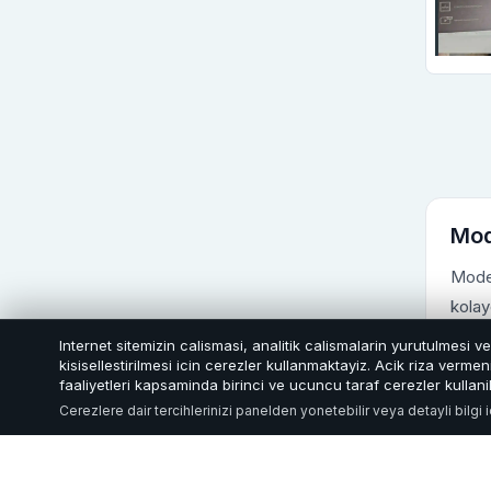
Mod
Modem
kolay
Internet sitemizin calismasi, analitik calismalarin yurutulmesi v
Modem
kisisellestirilmesi icin cerezler kullanmaktayiz. Acik riza verm
faaliyetleri kapsaminda birinci ve ucuncu taraf cerezler kullanil
Cerezlere dair tercihlerinizi panelden yonetebilir veya detayli bilgi 