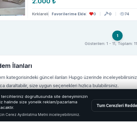
2.000 ₺
Kırklareli
0
0
74
Favorilerime Ekle
1
Gösterilen: 1 - 11, Toplam: 
em İlanları
 kategorisindeki güncel ilanları Hupgo üzerinde inceleyebilirsiniz. Fi
ca daraltabilir, size uygun seçenekleri hızlıca bulabilirsiniz.
e tercihleriniz dogrultusunda site deneyiminizin
 kategorisinde yer alan ilanları karşılaştırarak ihtiyaçlarınıza uygu
eniz halinde size yonelik reklam/pazarlama
Tum Cerezleri Redde
acaktir.
icin
Cerez Aydinlatma Metni
inceleyebilirsiniz.