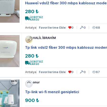
Huawei̇ vdsl2 fi̇ber 300 mbps kablosuz mod
280 ₺
ÜCRETSİZ
KARGO
Antalya
0
0
68
Favorilerime Ekle
HALİL İBRAHİM
Tp li̇nk vdsl2 fi̇ber 300 mbps kablosuz mode
280 ₺
ÜCRETSİZ
KARGO
Antalya
0
0
67
Favorilerime Ekle
onur
Tp-link wi-fi menzil genişletici
900 ₺