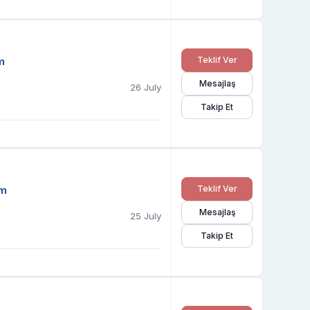
m
Teklif Ver
Mesajlaş
26 July
Takip Et
em
Teklif Ver
Mesajlaş
25 July
Takip Et