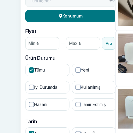
Konumum
Fiyat
—
Ara
Ürün Durumu
Tümü
Yeni
İyi Durumda
Kullanılmış
Hasarlı
Tamir Edilmiş
Tarih