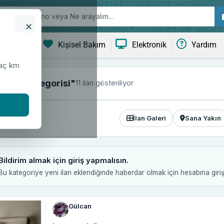
×
ve Yaşam
Kişisel Bakım
Elektronik
Yardım
kaç km
11 ilan gösteriliyor
dem kategorisi"
İlan Galeri
Sana Yakın
Bildirim almak için giriş yapmalısın.
Bu kategoriye yeni ilan eklendiğinde haberdar olmak için hesabına giri
Gülcan