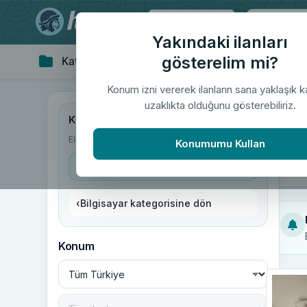
Tüm Türkiye
Yakındaki ilanları
gösterelim mi?
Kategoriler
Giyim & Aksesuar
Ev 
▼
Konum izni vererek ilanların sana yaklaşık 
uzaklıkta olduğunu gösterebiliriz.
"Mo
Kategoriler
Elektronik
/
Bilgisayar
/
Modem
Konumumu Kullan
Modem
‹
Bilgisayar kategorisine dön
Konum