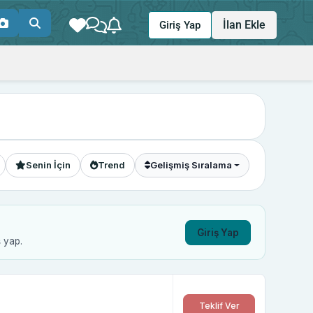
İlan Ekle
Giriş Yap
Senin İçin
Trend
Gelişmiş Sıralama
Giriş Yap
ş yap.
Teklif Ver