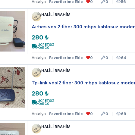
Antalya
0
0
56
Favorilerime Ekle
HALİL İBRAHİM
Airties vdsl2 fi̇ber 300 mbps kablosuz mode
280 ₺
ÜCRETSİZ
KARGO
Antalya
0
0
64
Favorilerime Ekle
HALİL İBRAHİM
Tp-link vdsl2 fi̇ber 300 mbps kablosuz mod
280 ₺
ÜCRETSİZ
KARGO
Antalya
0
0
69
Favorilerime Ekle
HALİL İBRAHİM