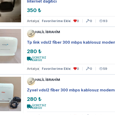
Internet dağıtıcı
350 ₺
Antalya
0
0
93
Favorilerime Ekle
HALİL İBRAHİM
Tp li̇nk vdsl2 fi̇ber 300 mbps kablosuz mode
280 ₺
ÜCRETSİZ
KARGO
Antalya
0
0
59
Favorilerime Ekle
HALİL İBRAHİM
Zyxel vdsl2 fi̇ber 300 mbps kablosuz modem
280 ₺
ÜCRETSİZ
KARGO